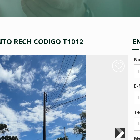
TO RECH CODIGO T1012
E
N
E-
Te
M