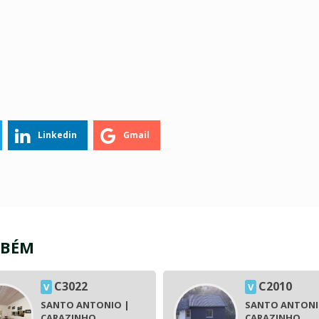
Linkedin
Gmail
MBÉM
C3022
C2010
V
V
SANTO ANTONIO |
SANTO ANTONI
CARAZINHO
CARAZINHO