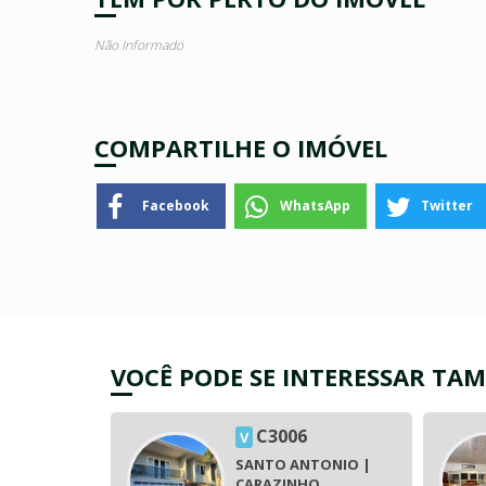
Não Informado
COMPARTILHE O IMÓVEL
Facebook
WhatsApp
Twitter
VOCÊ PODE SE INTERESSAR TA
C3006
V
TONIO |
SANTO ANTONIO |
O
CARAZINHO