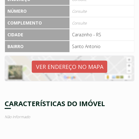
NÚMERO
Consulte
COMPLEMENTO
Consulte
CIDADE
Carazinho - RS
BAIRRO
Santo Antonio
VER ENDEREÇO NO MAPA
CARACTERÍSTICAS DO IMÓVEL
Não Informado