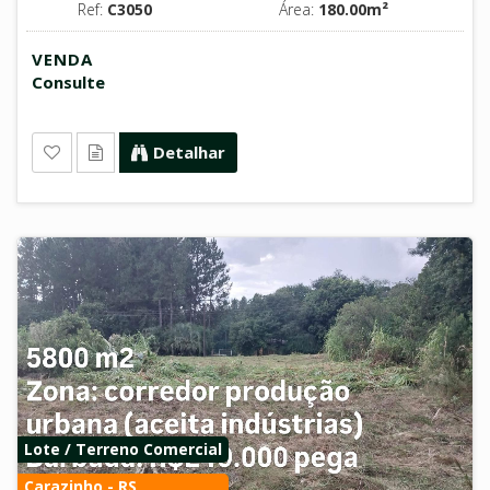
Ref:
C3050
Área:
180.00m²
VENDA
Consulte
Detalhar
Lote / Terreno Comercial
Carazinho - RS