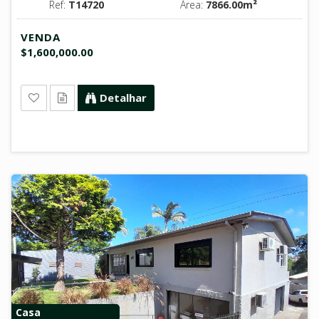
Ref:
T14720
Área:
7866.00m²
VENDA
$1,600,000.00
Detalhar
Casa