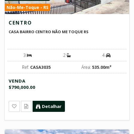
Não-Me-Toque - RS
CENTRO
CASA BAIRRO CENTRO NÃO ME TOQUE RS
3
2
4
Ref:
CASA3035
Área:
535.00m²
VENDA
$790,000.00
Detalhar