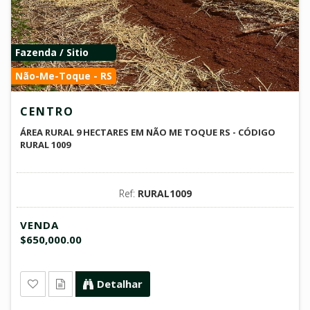
Fazenda / Sitio
Não-Me-Toque - RS
CENTRO
ÁREA RURAL 9 HECTARES EM NÃO ME TOQUE RS - CÓDIGO
RURAL 1009
Ref:
RURAL1009
VENDA
$650,000.00
Detalhar