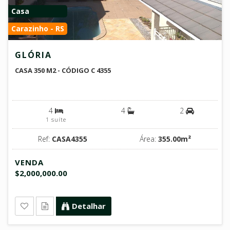
Casa
Carazinho - RS
GLÓRIA
CASA 350 M2 - CÓDIGO C 4355
4
4
2
1 suíte
Ref:
CASA4355
Área:
355.00m²
VENDA
$2,000,000.00
Detalhar