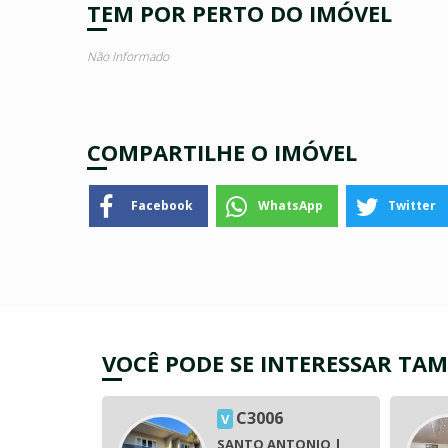
TEM POR PERTO DO IMÓVEL
Não Informado
COMPARTILHE O IMÓVEL
Facebook
WhatsApp
Twitter
VOCÊ PODE SE INTERESSAR TA
C3006
V
TONIO |
SANTO ANTONIO |