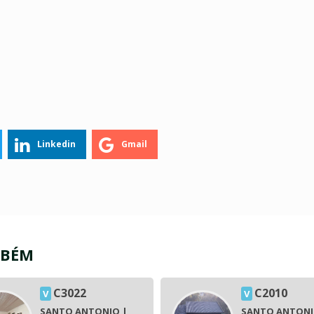
Linkedin
Gmail
MBÉM
C3022
C2010
V
V
SANTO ANTONIO |
SANTO ANTONI