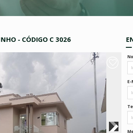
NHO - CÓDIGO C 3026
E
N
E-
Te
M