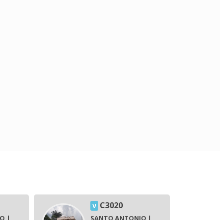
C3020
V
O |
SANTO ANTONIO |