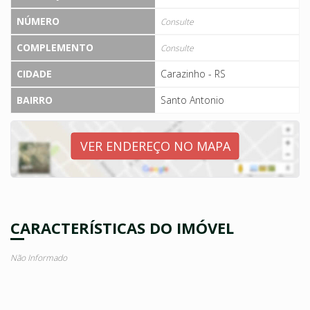
NÚMERO
Consulte
COMPLEMENTO
Consulte
CIDADE
Carazinho - RS
BAIRRO
Santo Antonio
VER ENDEREÇO NO MAPA
CARACTERÍSTICAS DO IMÓVEL
Não Informado