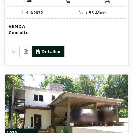
2
1
1
Ref:
A2032
Área:
53.43m²
VENDA
Consulte
Detalhar
Casa