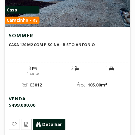
Casa
Carazinho - RS
SOMMER
CASA 120 M2 COM PISCINA - B STO ANTONIO
3
2
1
1 suíte
Ref:
C3012
Área:
105.00m²
VENDA
$499,000.00
Detalhar