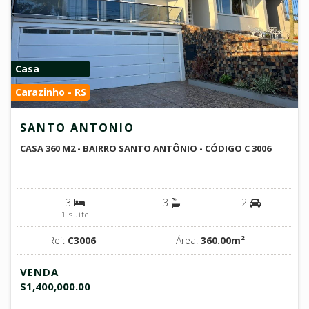
Casa
Carazinho - RS
SANTO ANTONIO
CASA 360 M2 - BAIRRO SANTO ANTÔNIO - CÓDIGO C 3006
3
3
2
1 suíte
Ref:
C3006
Área:
360.00m²
VENDA
$1,400,000.00