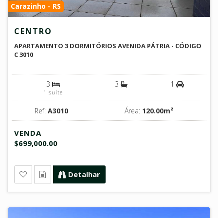
Carazinho - RS
CENTRO
APARTAMENTO 3 DORMITÓRIOS AVENIDA PÁTRIA - CÓDIGO
C 3010
3
3
1
1 suíte
Ref:
A3010
Área:
120.00m²
VENDA
$699,000.00
Detalhar