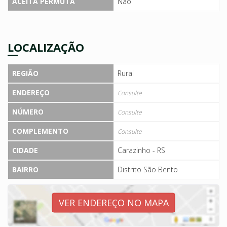
ACEITA PERMUTA
Não
LOCALIZAÇÃO
REGIÃO
Rural
ENDEREÇO
Consulte
NÚMERO
Consulte
COMPLEMENTO
Consulte
CIDADE
Carazinho - RS
BAIRRO
Distrito São Bento
VER ENDEREÇO NO MAPA