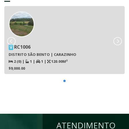
RC1006
V
DISTRITO SÃO BENTO | CARAZINHO
2 (0)
|
1
|
1
|
120.00M²
$9,000.00
ATENDIMENTO