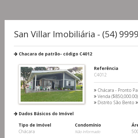
San Villar Imobiliária - (54) 99
Chacara de patrão- código C4012
Referência
C4012
Chácara - Pronto Pa
Venda ($850,000.00)
Distrito São Bento
Dados Básicos do Imóvel
Tipo de Imóvel
Condomínio
Ár
Chácara
50
Não Informado