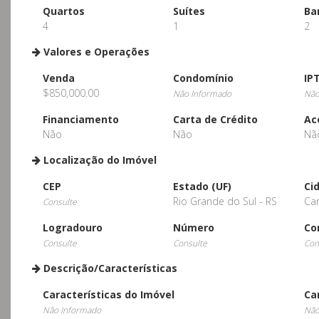
Quartos
Suítes
Ba
4
1
2
Valores e Operações
Venda
Condomínio
IP
$850,000.00
Não Informado
Não
Financiamento
Carta de Crédito
Ac
Não
Não
Nã
Localização do Imóvel
CEP
Estado (UF)
Ci
Rio Grande do Sul - RS
Ca
Consulte
Logradouro
Número
Co
Consulte
Consulte
Con
Descrição/Características
Características do Imóvel
Ca
Não Informado
Não