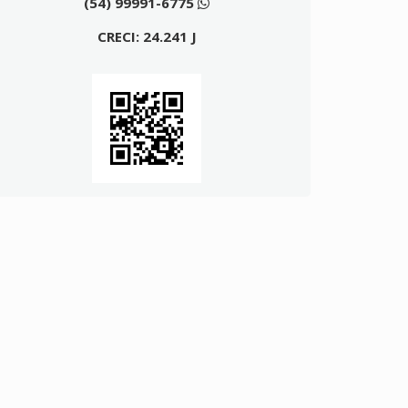
(54) 99991-6775
CRECI: 24.241 J