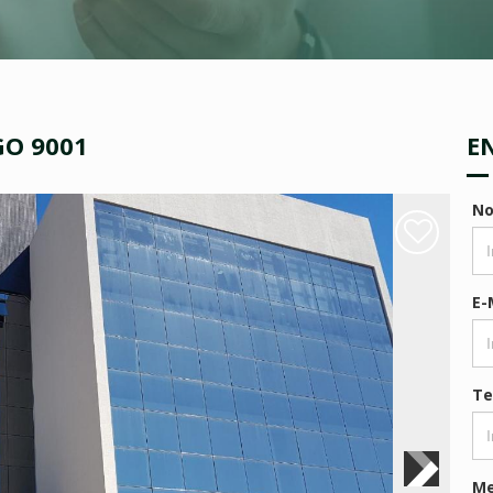
GO 9001
E
N
E-
Te
M