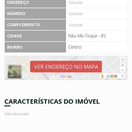
ENDEREÇO
Consulte
NÚMERO
Consulte
COMPLEMENTO
Consulte
CIDADE
Não-Me-Toque - RS
BAIRRO
Centro
VER ENDEREÇO NO MAPA
CARACTERÍSTICAS DO IMÓVEL
Não Informado