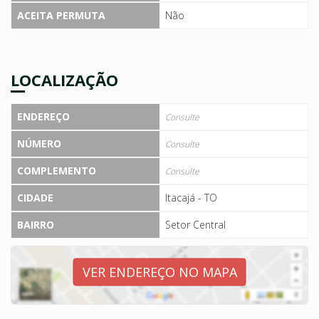
ACEITA PERMUTA
Não
LOCALIZAÇÃO
ENDEREÇO
Consulte
NÚMERO
Consulte
COMPLEMENTO
Consulte
CIDADE
Itacajá - TO
BAIRRO
Setor Central
VER ENDEREÇO NO MAPA