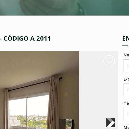
 CÓDIGO A 2011
E
N
E-
Te
M