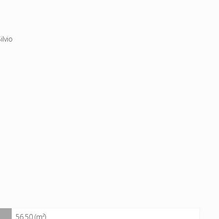
ilvio
56.50 (m²)