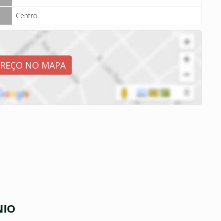
Centro
EREÇO NO MAPA
NIO