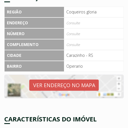
REGIÃO
Coqueiros gloria
ENDEREÇO
Consulte
NÚMERO
Consulte
COMPLEMENTO
Consulte
CIDADE
Carazinho - RS
BAIRRO
Operario
VER ENDEREÇO NO MAPA
CARACTERÍSTICAS DO IMÓVEL