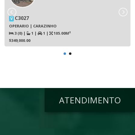
C3027
V
OPERARIO | CARAZINHO
3 (0)
|
1
|
1
|
105.00M²
$349,000.00
ATENDIMENTO