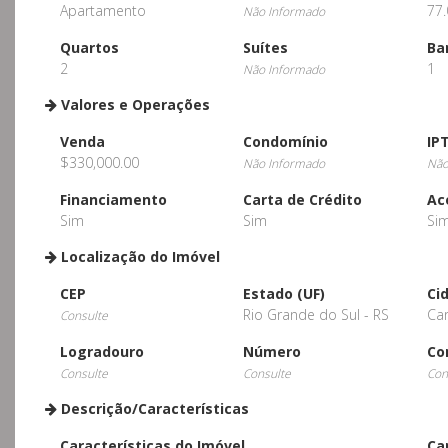
Apartamento
77.
Não Informado
Quartos
Suítes
Ba
2
1
Não Informado
Valores e Operações
Venda
Condomínio
IP
$330,000.00
Não Informado
Não
Financiamento
Carta de Crédito
Ac
Sim
Sim
Si
Localização do Imóvel
CEP
Estado (UF)
Ci
Rio Grande do Sul - RS
Ca
Consulte
Logradouro
Número
Co
Consulte
Consulte
Con
Descrição/Características
Características do Imóvel
Ca