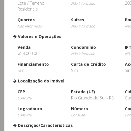
Lote / Terreno
20
Não Informado
Residencial
Quartos
Suítes
Ba
Não Informado
Não Informado
Não
Valores e Operações
Venda
Condomínio
IP
$59,000.00
Não Informado
Não
Financiamento
Carta de Crédito
Ac
Sim
Sim
Si
Localização do Imóvel
CEP
Estado (UF)
Ci
Rio Grande do Sul - RS
Ca
Consulte
Logradouro
Número
Co
Consulte
Consulte
Con
Descrição/Características