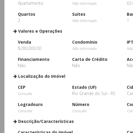
Apartamento
63.
Não Informado
Quartos
Suítes
Ba
2
1
Não Informado
Valores e Operações
Venda
Condomínio
IP
$280,000.00
Não Informado
Não
Financiamento
Carta de Crédito
Ac
Não
Não
Nã
Localização do Imóvel
CEP
Estado (UF)
Ci
Rio Grande do Sul - RS
Ca
Consulte
Logradouro
Número
Co
Consulte
Consulte
Con
Descrição/Características
Características do Imóvel
Ca