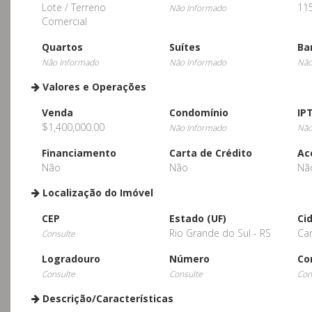
Lote / Terreno
11
Não Informado
Comercial
Quartos
Suítes
Ba
Não Informado
Não Informado
Não
Valores e Operações
Venda
Condomínio
IP
$1,400,000.00
Não Informado
Não
Financiamento
Carta de Crédito
Ac
Não
Não
Nã
Localização do Imóvel
CEP
Estado (UF)
Ci
Rio Grande do Sul - RS
Ca
Consulte
Logradouro
Número
Co
Consulte
Consulte
Con
Descrição/Características