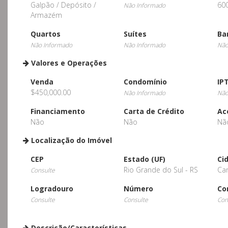
Galpão / Depósito /
60
Não Informado
Armazém
Quartos
Suítes
Ba
Não Informado
Não Informado
Não
Valores e Operações
Venda
Condomínio
IP
$450,000.00
Não Informado
Não
Financiamento
Carta de Crédito
Ac
Não
Não
Nã
Localização do Imóvel
CEP
Estado (UF)
Ci
Rio Grande do Sul - RS
Ca
Consulte
Logradouro
Número
Co
Consulte
Consulte
Con
Descrição/Características