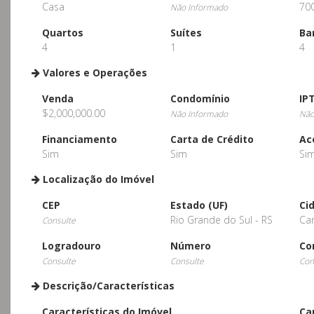
Casa
70
Não Informado
Quartos
Suítes
Ba
4
1
4
Valores e Operações
Venda
Condomínio
IP
$2,000,000.00
Não Informado
Não
Financiamento
Carta de Crédito
Ac
Sim
Sim
Si
Localização do Imóvel
CEP
Estado (UF)
Ci
Rio Grande do Sul - RS
Ca
Consulte
Logradouro
Número
Co
Consulte
Consulte
Con
Descrição/Características
Características do Imóvel
Ca